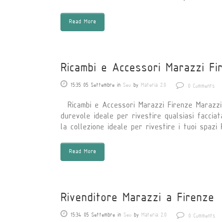
Read More
Ricambi e Accessori Marazzi Fi
15:35 05 Settembre
in
Seo
by
Materia 2.0
0 Comments
Ricambi e Accessori Marazzi Firenze Marazzi o
durevole ideale per rivestire qualsiasi facci
la collezione ideale per rivestire i tuoi spazi P
Read More
Rivenditore Marazzi a Firenze
15:34 05 Settembre
in
Seo
by
Materia 2.0
0 Comments