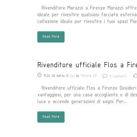
Rivenditore Marazzi a Firenze Marazzi offre l
ideale per rivestire qualsiasi facciata estern
collezione ideale per rivestire i tuoi spazi Pias
Read More
Rivenditore ufficiale Flos a Fi
15:24 26 Aprile
in
Seo
by
Materia 2.0
0 Comments
Rivenditore ufficiale Flos a Firenze Desideri
vantaggiosi, per una casa accogliente e di des
luce e accende generazioni di sogni. Per...
Read More