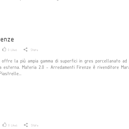
renze
0
Likes
Share
ffre la più ampia gamma di superfici in gres porcellanato ad a
ata esterna. Materia 2.0 - Arredamenti Firenze è rivenditore Ma
iastrelle...
0
Likes
Share