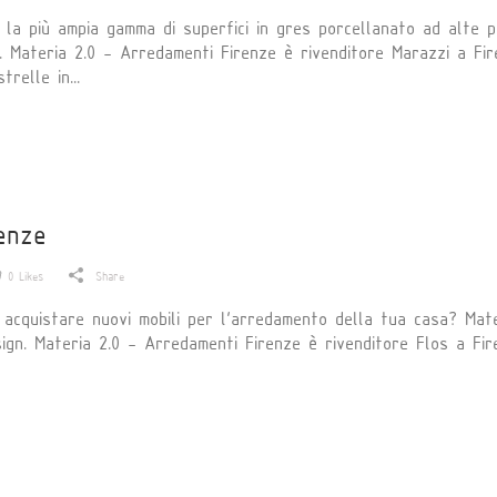
a più ampia gamma di superfici in gres porcellanato ad alte p
a. Materia 2.0 - Arredamenti Firenze è rivenditore Marazzi a Fi
trelle in...
renze
0
Likes
Share
 acquistare nuovi mobili per l'arredamento della tua casa? Mate
ign. Materia 2.0 - Arredamenti Firenze è rivenditore Flos a Fir