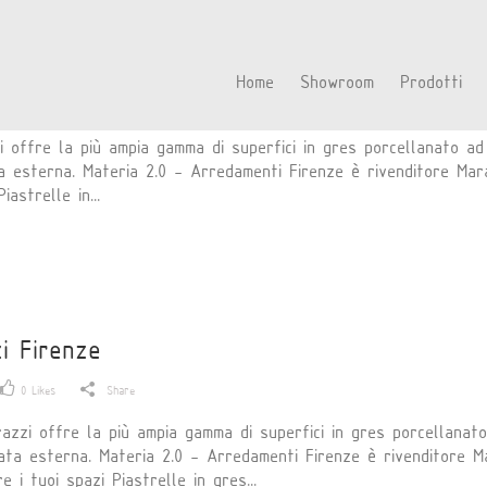
irenze
Home
Showroom
Prodotti
0
Likes
Share
 offre la più ampia gamma di superfici in gres porcellanato ad 
ata esterna. Materia 2.0 - Arredamenti Firenze è rivenditore Ma
iastrelle in...
i Firenze
0
Likes
Share
zi offre la più ampia gamma di superfici in gres porcellanato 
iata esterna. Materia 2.0 - Arredamenti Firenze è rivenditore M
 i tuoi spazi Piastrelle in gres...