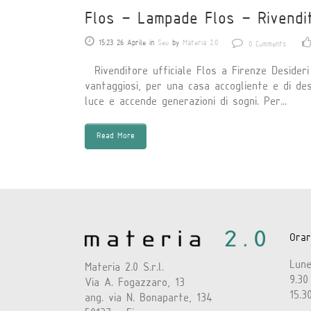
Flos – Lampade Flos – Rivendit
15:23 26 Aprile
in
Seo
by
Materia 2.0
0 Comments
Rivenditore ufficiale Flos a Firenze Desideri
vantaggiosi, per una casa accogliente e di des
luce e accende generazioni di sogni. Per...
Read More
Orar
Lun
Materia 2.0 S.r.l.
9.30
Via A. Fogazzaro, 13
15.3
ang. via N. Bonaparte, 134