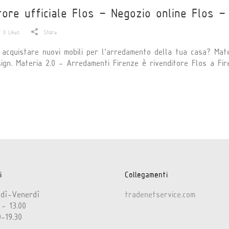
ore ufficiale Flos – Negozio online Flos –
0
Likes
Share
 acquistare nuovi mobili per l'arredamento della tua casa? Mate
ign. Materia 2.0 - Arredamenti Firenze è rivenditore Flos a Fir
i
Collegamenti
edì-Venerdì
tradenetservice.com
 - 13.00
0-19.30