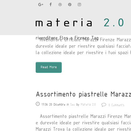
Rivenditore ufficiale Marazzi F
17:37 20 Dicembre
in
Seo
by
Materia 2.0
0 Comments
rivenditore Flos a Firenze Tag
Rivenditore ufficiale Marazzi Firenze Marazzi
durevole ideale per rivestire qualsiasi facci
la collezione ideale per rivestire i tuoi spazi P
Read More
Assortimento piastrelle Marazz
17:36 20 Dicembre
in
Seo
by
Materia 2.0
0 Comments
Assortimento piastrelle Marazzi Firenze Maraz
e durevole ideale per rivestire qualsiasi facc
Marazzi Trova la collezione ideale per rivestire