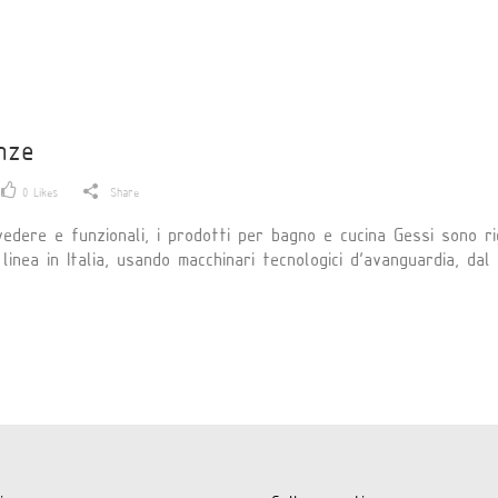
enze
0
Likes
Share
vedere e funzionali, i prodotti per bagno e cucina Gessi sono r
inea in Italia, usando macchinari tecnologici d’avanguardia, dal