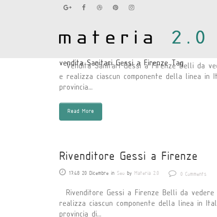
Vendita Sanitari Gessi a Firen
17:49 20 Dicembre
in
Seo
by
Materia 2.0
0 Comments
vendita Sanitari Gessi a Firenze Tag
Vendita Sanitari Gessi a Firenze Belli da ved
e realizza ciascun componente della linea in I
provincia...
Read More
Rivenditore Gessi a Firenze
17:48 20 Dicembre
in
Seo
by
Materia 2.0
0 Comments
Rivenditore Gessi a Firenze Belli da vedere e
realizza ciascun componente della linea in Ita
provincia di...