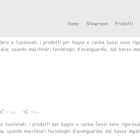
ze
Home
Showroom
Prodotti
0
Likes
Share
ere e funzionali, i prodotti per bagno e cucina Gessi sono rig
talia, usando macchinari tecnologici d’avanguardia, dal basso im
0
Likes
Share
 funzionali, i prodotti per bagno e cucina Gessi sono rigorosa
lia, usando macchinari tecnologici d’avanguardia, dal basso impa