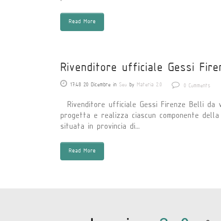
Read More
Rivenditore ufficiale Gessi Fir
17:48 20 Dicembre
in
Seo
by
Materia 2.0
0 Comments
Rivenditore ufficiale Gessi Firenze Belli da 
progetta e realizza ciascun componente della l
situata in provincia di...
Read More